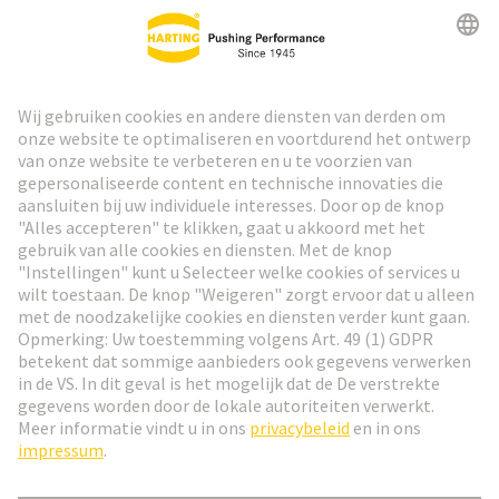
HARTING Nieuwsbrief
Ga naar registratie
Social Media
Nederlands
België