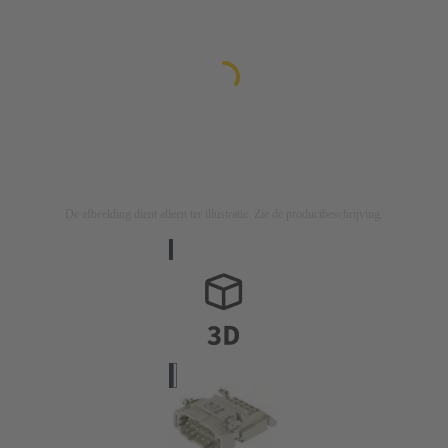
De afbeelding dient alleen ter illustratie. Zie de productbeschrijving.