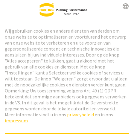
HARTING Nieuwsbrief
Ga naar registratie
Social Media
Nederlands
België