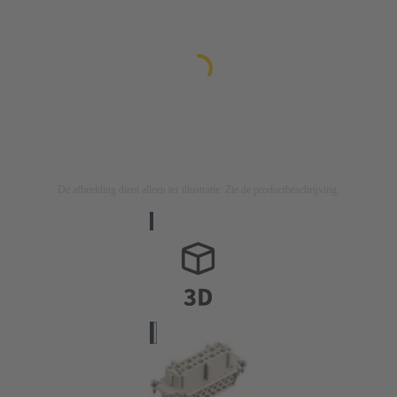
De afbeelding dient alleen ter illustratie. Zie de productbeschrijving.