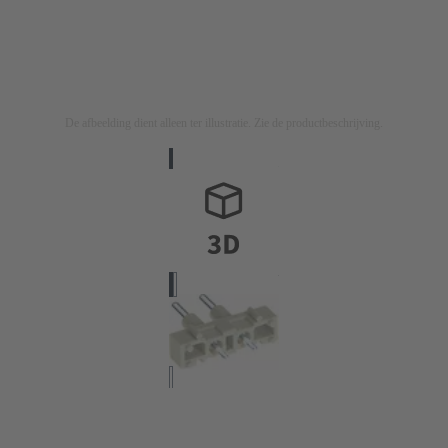
De afbeelding dient alleen ter illustratie. Zie de productbeschrijving.