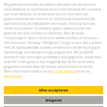
Ga naar registratie
Social Media
Nederlands
België
© HARTING Technology Group
Cookie-instellingen
Afdruk
Privacybeleid
Gebruiksvoorwaarden