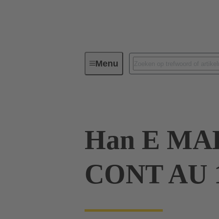
Menu
Industriële connectoren/Han®
Han E MA
CONT AU 1