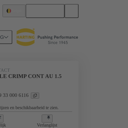
Nederlands
België
NG
09 33 000 6116
TACT
LE CRIMP CONT AU 1.5
09 33 000 6116
jzen en beschikbaarheid te zien.
lijk
Verlanglijst