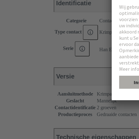
Identificatie
Categorie
Contacten
Type contact
Krimpcontact
®
Serie
Han E
Versie
Aansluitmethode
Krimpaansluiting
Geslacht
Mannelijk
Contactidentificatie
2 groeven
Productieproces
Gedraaide contacten
Technische eigenschappen