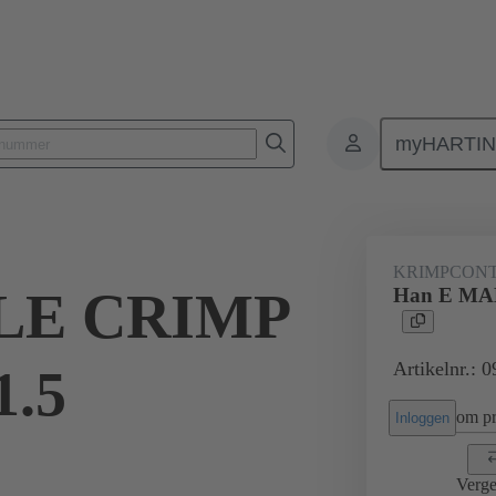
myHARTI
Rechthoekige connectoren
Producten
Contacten
Elektrisch
KRIMPCON
LE CRIMP
Han E MA
Artikelnr.: 
.5
om pri
Inloggen
Verge