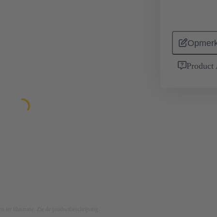
Opmerk
Product
n ter illustratie. Zie de productbeschrijving.