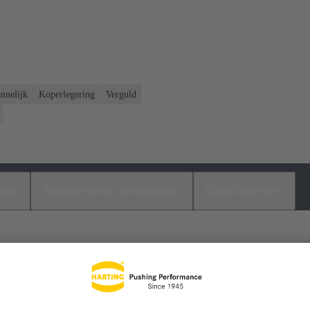
nnelijk
Koperlegering
Verguld
ads
Bijpassende producten
Distributeurs