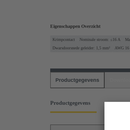
Eigenschappen Overzicht
Krimpcontact
Nominale stroom: ≤16 A
Ma
Dwarsdoorsnede geleider: 1,5 mm²
AWG 16
Productgegevens
Downlo
Productgegevens