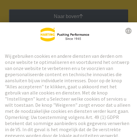
Naar boven
HARTING Nieuwsbrief
Ga naar registratie
Social Media