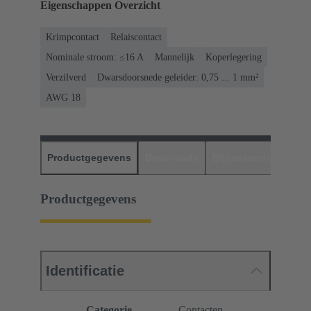
Eigenschappen Overzicht
Krimpcontact
Relaiscontact
Nominale stroom: ≤16 A
Mannelijk
Koperlegering
Verzilverd
Dwarsdoorsnede geleider: 0,75 ... 1 mm²
AWG 18
Productgegevens
Downloads
Bijpassende produc
Productgegevens
Identificatie
Categorie
Contacten