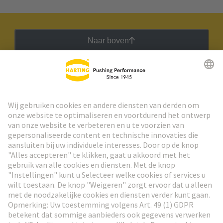
Naar boven
HARTING Nieuwsbrief
Ga naar registratie
Social Media