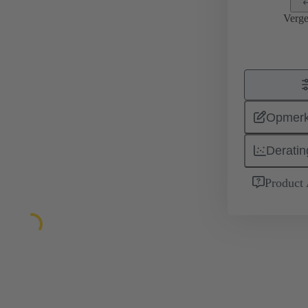
Verge
Opmerk
Deratin
Product