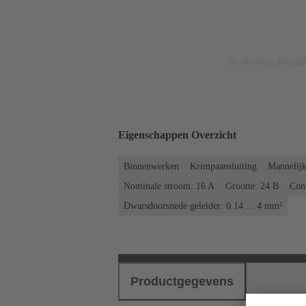
De afbeelding dient allee
Eigenschappen Overzicht
Binnenwerken
Krimpaansluiting
Mannelij
Nominale stroom: ‌16 A
Grootte: 24 B
Cont
Dwarsdoorsnede geleider: 0.14 ... 4 mm²
Productgegevens
Downlo