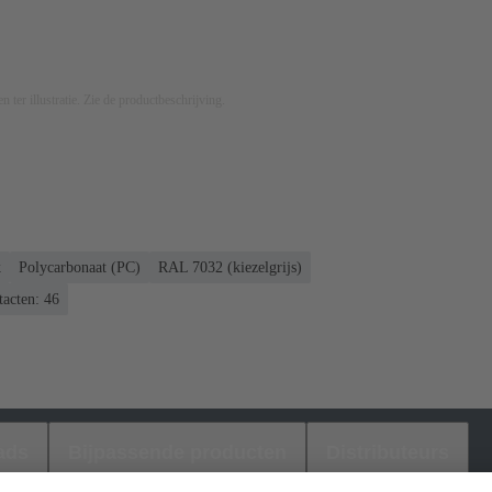
n ter illustratie. Zie de productbeschrijving.
k
Polycarbonaat (PC)
RAL 7032 (kiezelgrijs)
acten: 46
ads
Bijpassende producten
Distributeurs