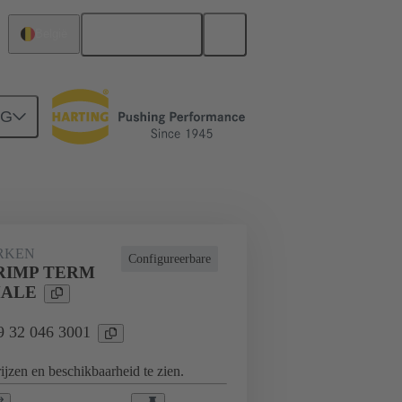
Nederlands
België
NG
nwerken
Voor industriële toepassingen
RKEN
Configureerbare
CRIMP TERM
MALE
09 32 046 3001
jzen en beschikbaarheid te zien.