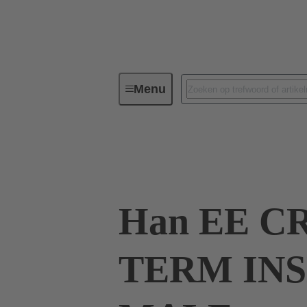
Menu
Industriële connectoren/Han®
Stromen tot 16 A
09 32 046 3001
Han EE C
TERM IN