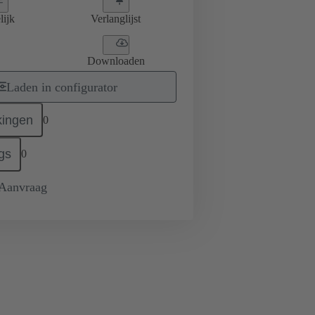
lijk
Verlanglijst
Downloaden
Laden in configurator
ingen
0
gs
0
 Aanvraag