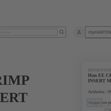
myHARTI
Rechthoekige connectoren
Producten
binnenwerkenMonoblok-binne
BINNENWE
RIMP
Han EE 
INSERT 
Artikelnr.: 
SERT
om pri
Inloggen