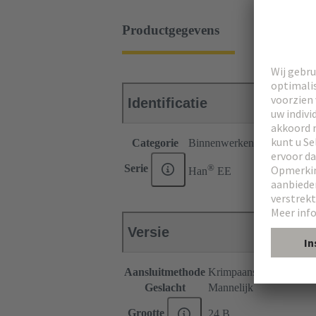
Productgegevens
Identificatie
Categorie
Binnenwerken
®
Serie
Han
EE
Versie
Aansluitmethode
Krimpaansluiting
Geslacht
Mannelijk
Grootte
24 B