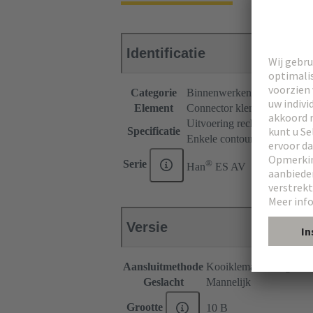
Identificatie
Categorie
Binnenwerken
Element
Connector klemmenblok
Uitvoering rechtshandig
Specificatie
Enkele contour (SK)
®
Serie
Han
ES AV
Versie
Aansluitmethode
Kooiklemafsluiting
Geslacht
Mannelijk
Grootte
10 B