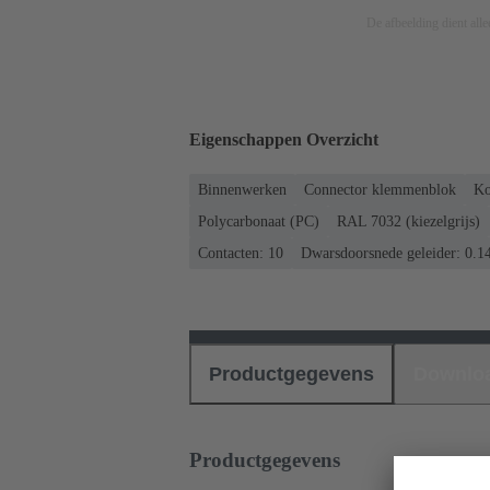
De afbeelding dient allee
Eigenschappen Overzicht
Binnenwerken
Connector klemmenblok
Ko
Polycarbonaat (PC)
RAL 7032 (kiezelgrijs)
Contacten: 10
Dwarsdoorsnede geleider: 0.14
Productgegevens
Downlo
Productgegevens