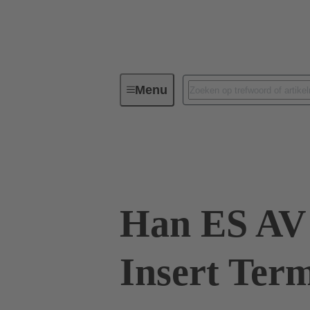
Menu
Industriële connectoren/Han®
Connector klemmenblok
09 33 010 4
Han ES AV 
Insert Term