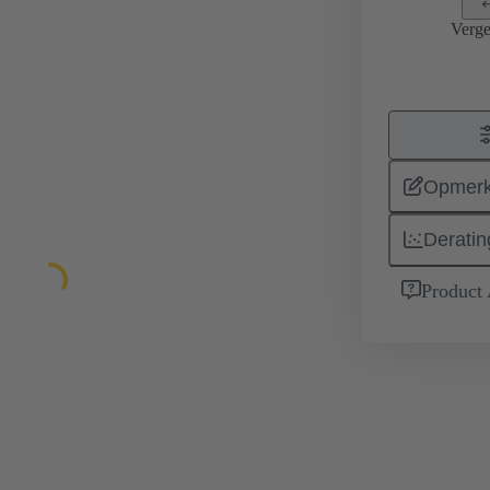
Verge
Opmerk
Deratin
Product