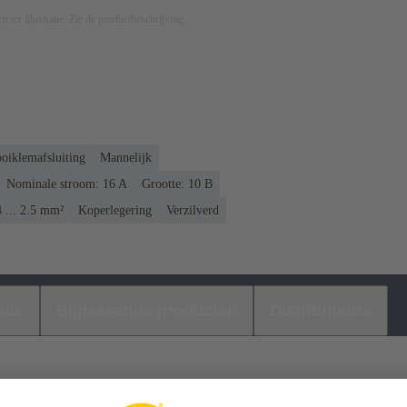
n ter illustratie. Zie de productbeschrijving.
oiklemafsluiting
Mannelijk
Nominale stroom: ‌16 A
Grootte: 10 B
 ... 2.5 mm²
Koperlegering
Verzilverd
ads
Bijpassende producten
Distributeurs