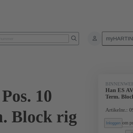
myHARTI
Rechthoekige connectoren
Producten
binnenwerkenMonoblok-binne
639
BINNENWE
Pos. 10
Han ES AV 
Term. Bloc
Artikelnr.: 
. Block rig
om pri
Inloggen