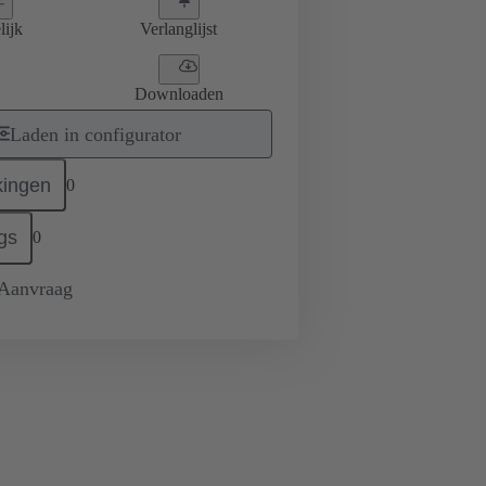
lijk
Verlanglijst
Downloaden
Laden in configurator
ingen
0
gs
0
 Aanvraag