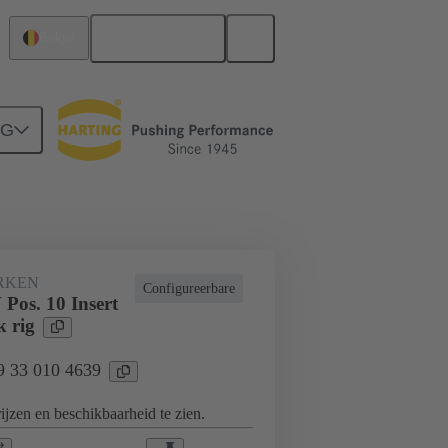
Nederlands
België
NG
nwerken
Speciale toepassingen
RKEN
Configureerbare
Pos. 10 Insert
k rig
09 33 010 4639
jzen en beschikbaarheid te zien.