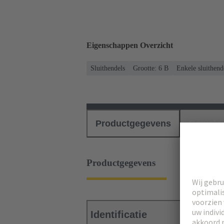
Eigenschappen Overzicht
Sluithendels
Grootte: 6 B
Enkele sluithend
Productgegevens
Downlo
Productgegevens
Identificatie