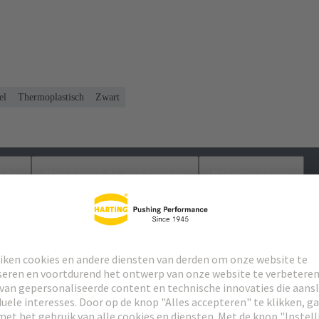
el
Thermoplastisch
Zwart
ads
Bijpassende producten
Distributeurs