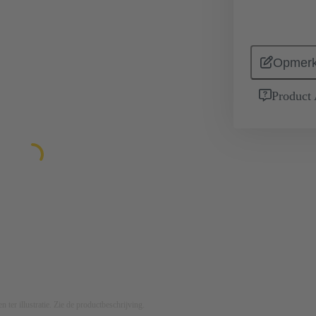
Opmerk
Product
n ter illustratie. Zie de productbeschrijving.