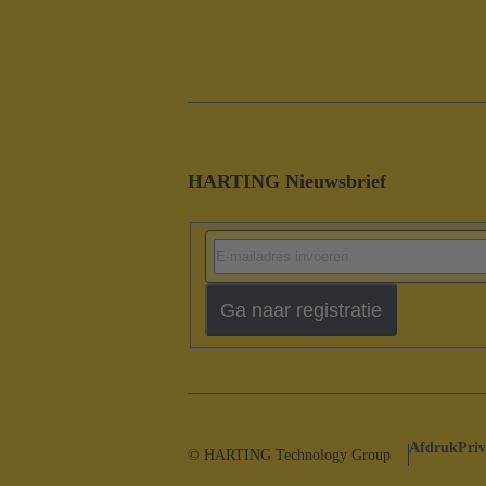
HARTING Nieuwsbrief
Ga naar registratie
Afdruk
Priv
© HARTING Technology Group