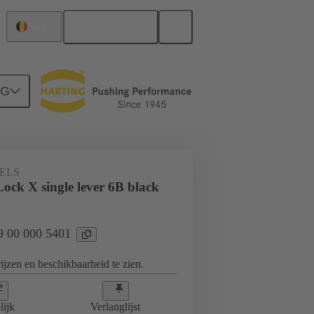
Nederlands
België
NG
gssystemen
09 00 000 5401
ELS
ock X single lever 6B black
09 00 000 5401
jzen en beschikbaarheid te zien.
lijk
Verlanglijst