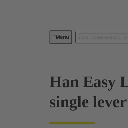
Menu
Industriële connectoren/Han®
Han Easy 
single leve