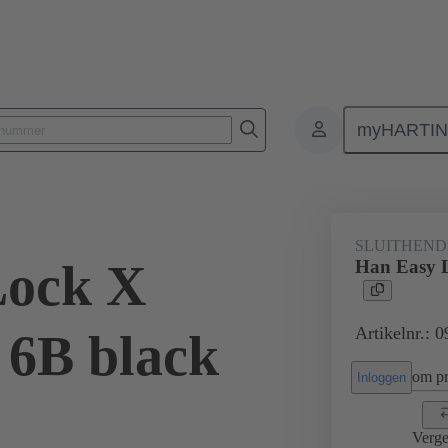
myHARTI
Rechthoekige connectoren
Producten
Accessoires
Vergrendelin
SLUITHEND
Lock X
Han Easy L
Artikelnr.: 
r 6B black
om pri
Inloggen
Verge