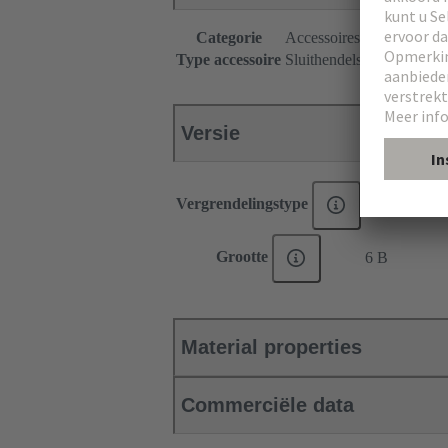
Categorie
Accessoires
Type accessoire
Sluithendels
Versie
Vergrendelingstype
Enkele sluit
Grootte
6 B
Material properties
Commerciële data