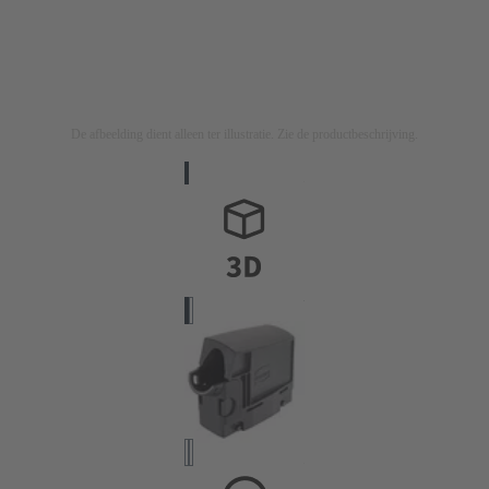
De afbeelding dient alleen ter illustratie. Zie de productbeschrijving.