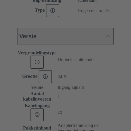
kap/behuizing
achterkant
Type
Hoge constructie
Versie
Vergrendelingstype
Dubbele sluithendel
Grootte
24 B
Versie
Ingang zijkant
Aantal
1
kabelinvoeren
Kabelingang
1x
Adapterframe is bij de
Pakketinhoud
levering inbegrepen