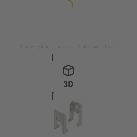
De afbeelding dient alleen ter illustratie. Zie de productbeschrijving.