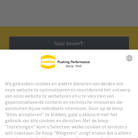
Naar boven
HARTING Nieuwsbrief
Ga naar registratie
Social Media