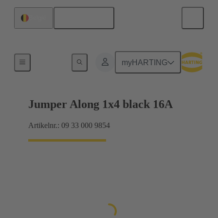
Nederlands
België
Han® ES Press-insteek-jumpers
myHARTING
Jumper Along 1x4 black 16A
Artikelnr.: 09 33 000 9854