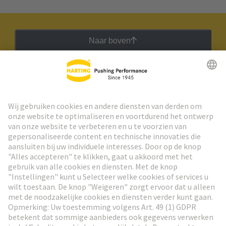
Naar boven
HARTING Nieuwsbrief
Ga naar registratie
Social Media