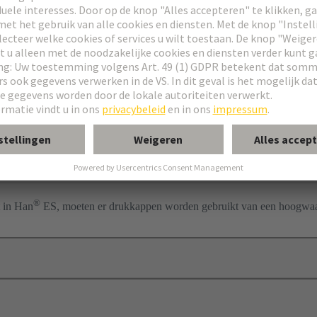
res
 Press
jumper
hting
®
 in Han
ES, moeten er drukkappen worden gebruikt van een hoogwaar