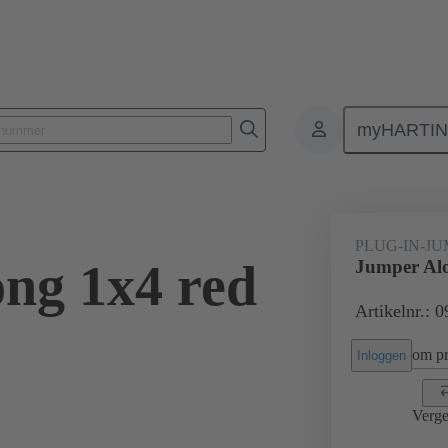
myHARTI
Rechthoekige connectoren
Producten
Accessoires
Han® ES Pre
PLUG-IN-J
ng 1x4 red
Jumper Alo
Artikelnr.: 
om pri
Inloggen
Verge