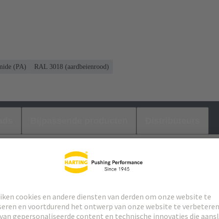
mide (PA)
RAL 3018 (aardbeienrood)
ads
Bijpassende producten
Distributeurs