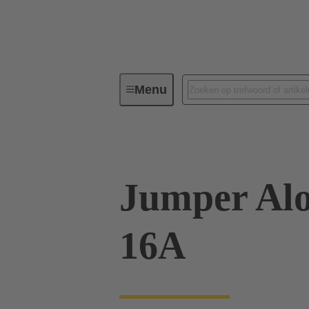
Menu
Industriële connectoren/Han®
Jumper Alo
16A