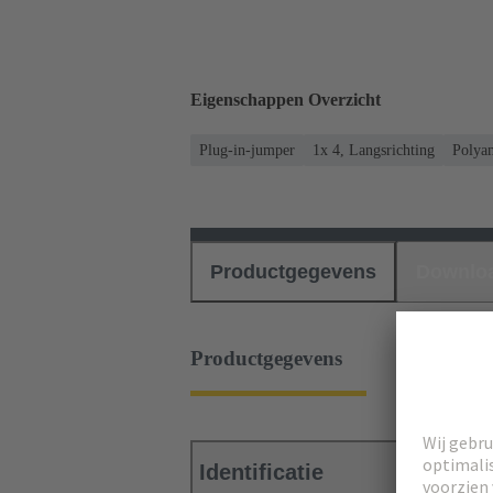
Eigenschappen Overzicht
Plug-in-jumper
1x 4, Langsrichting
Polya
Productgegevens
Downlo
Productgegevens
Identificatie