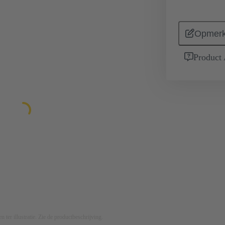
Opmerk
Product
n ter illustratie. Zie de productbeschrijving.