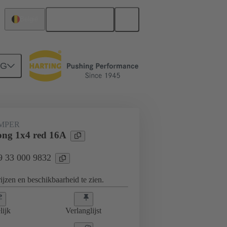
Nederlands
België
NG
ss-insteek-jumpers
09 33 000 9832
UMPER
ng 1x4 red 16A
09 33 000 9832
jzen en beschikbaarheid te zien.
lijk
Verlanglijst