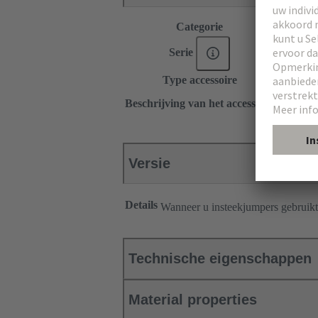
Categorie
Accessoi
®
Serie
Han
ES
Type accessoire
Plug-in-
1x 4
Beschrijving van het accessoire
Langsric
Versie
Details
Wanneer u insteekjumpers gebruikt
Technische eigenschappen
Material properties