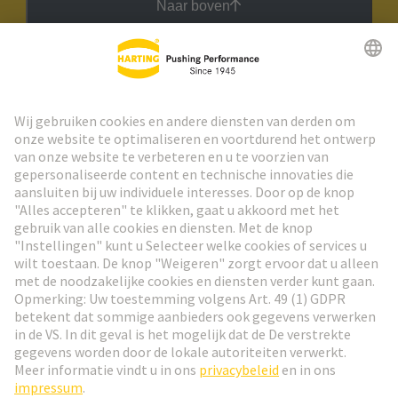
Naar boven
HARTING Nieuwsbrief
Ga naar registratie
Social Media
Nederlands
België