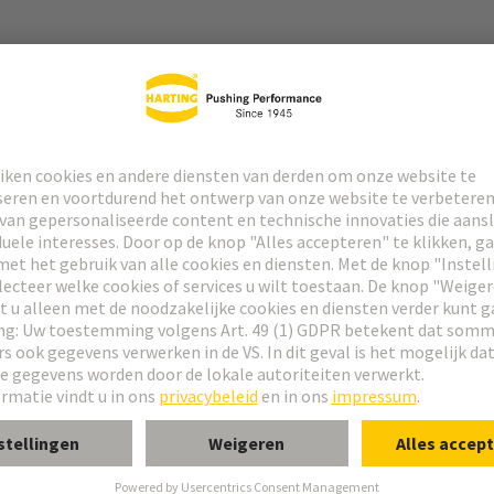
invers
H 21+5
m M 0+2
ule, mannelijk, haaks
ule, mannelijk, recht