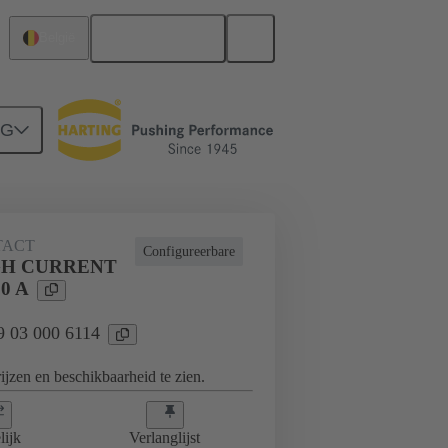
Nederlands
België
NG
TACT
Configureerbare
GH CURRENT
0 A
09 03 000 6114
jzen en beschikbaarheid te zien.
lijk
Verlanglijst