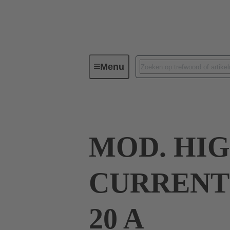
Menu
Serie
Producten
09 03 00
MOD. HI
CURRENT
20 A