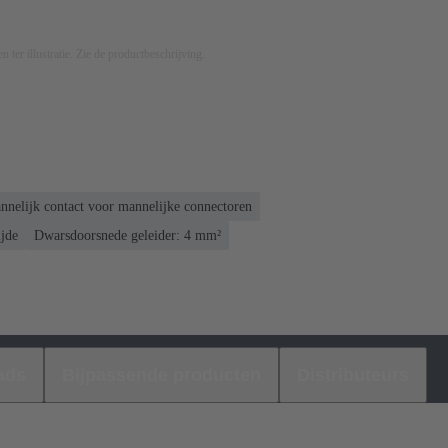
n ter illustratie. Zie de productbeschrijving.
nnelijk contact voor mannelijke connectoren
ijde
Dwarsdoorsnede geleider: 4 mm²
ads
Bijpassende producten
Distributeurs