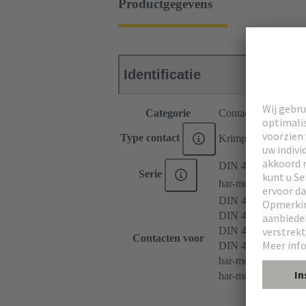
Productgegevens
Identificatie
Categorie
Contacten
Type contact
Krimpcontact
DIN 41612
Serie
har-modular®
DIN 41612 Type M
DIN 41612 Type M 
DIN 41612 Type M
Contacten voor
DIN 41612 Baufor
har-modular® M-mod
har-modular® M-mod