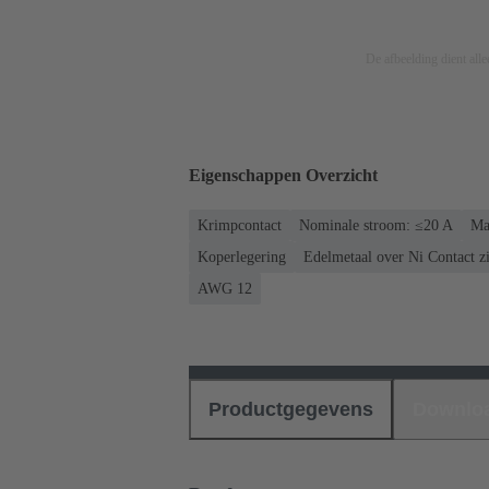
De afbeelding dient allee
Eigenschappen Overzicht
Krimpcontact
Nominale stroom: ≤20 A
Ma
Koperlegering
Edelmetaal over Ni Contact z
AWG 12
Productgegevens
Downlo