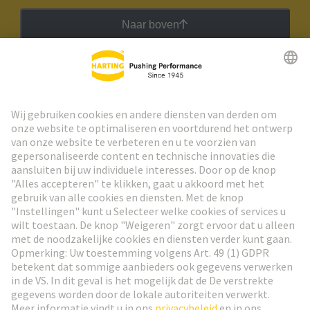
Naar boven
HARTING Nieuwsbrief
Ga naar registratie
Social Media