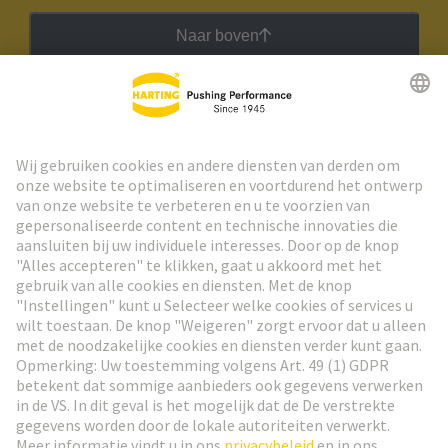
Naar boven
HARTING Nieuwsbrief
Ga naar registratie
Social Media