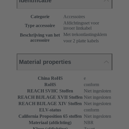
Identificatie
Categorie
Accessoires
Afdichtingsset voor
Type accessoire
invoer lintkabel
Met trekontlastingsklem
Beschrijving van het
accessoire
voor 2 platte kabels
Material properties
China RoHS
e
RoHS
conform
REACH SVHC Stoffen
Niet ingesloten
REACH BIJLAGE XVII Stoffen
Niet ingesloten
REACH BIJLAGE XIV Stoffen
Niet ingesloten
ELV-status
conform
California Proposition 65 stoffen
Niet ingesloten
Materiaal (afdichting)
NBR
Kleur (afdichting)
Zwart