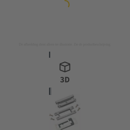
De afbeelding dient alleen ter illustratie. Zie de productbeschrijving.