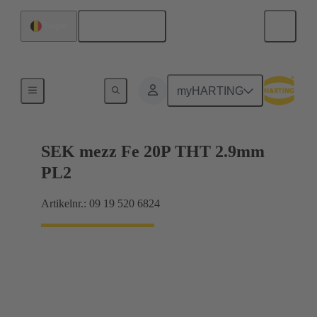
Nederlands
België
Moederbord naar dochterkaart-aansluiting
myHARTING
SEK mezz Fe 20P THT 2.9mm
PL2
Artikelnr.: 09 19 520 6824