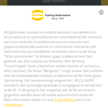
Naar boven
HARTING Nieuwsbrief
Ga naar registratie
Social Media
Nederlands
België