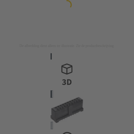
De afbeelding dient alleen ter illustratie. Zie de productbeschrijving.