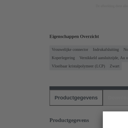
De afbeelding dient allee
Eigenschappen Overzicht
Vrouwelijke connector
Indrukafsluiting
No
Koperlegering
Vernikkeld aansluitzijde, Au 
Vloeibaar kristalpolymeer (LCP)
Zwart
Productgegevens
Downlo
Productgegevens