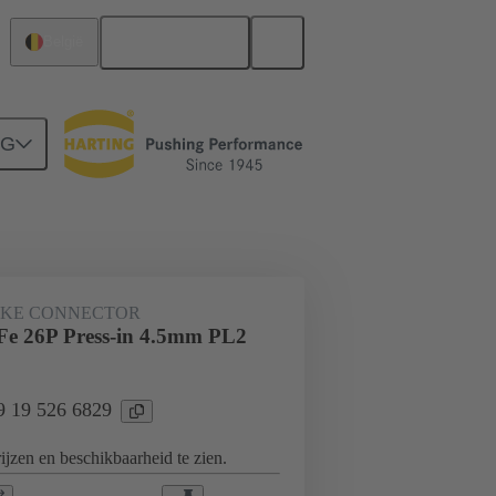
Nederlands
België
NG
derbord naar dochterkaart-aansluiting
JKE CONNECTOR
e 26P Press-in 4.5mm PL2
09 19 526 6829
jzen en beschikbaarheid te zien.