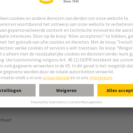
 connector
nine
rkaart