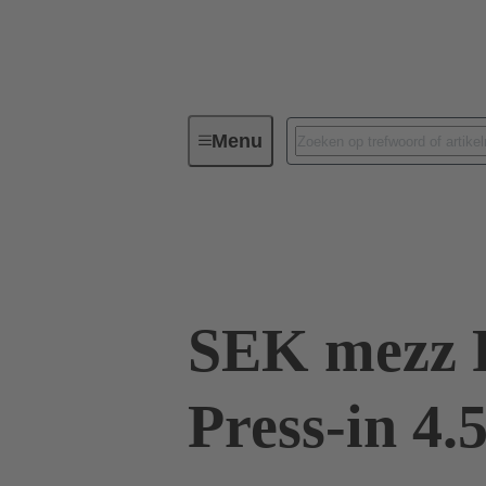
Menu
Connectivity apparaat
PCB-con
09 19 526 6829
SEK mezz 
Press-in 4