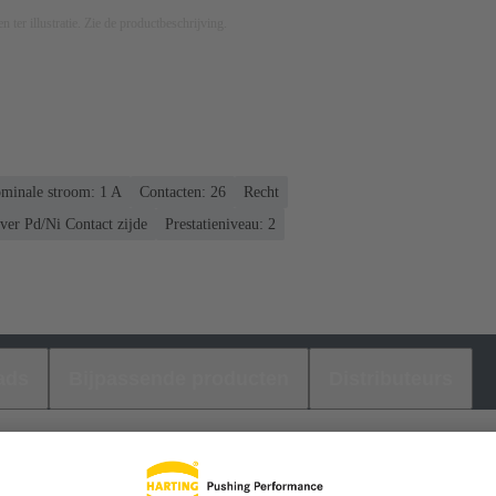
n ter illustratie. Zie de productbeschrijving.
minale stroom: ‌1 A
Contacten: 26
Recht
over Pd/Ni Contact zijde
Prestatieniveau: 2
ads
Bijpassende producten
Distributeurs