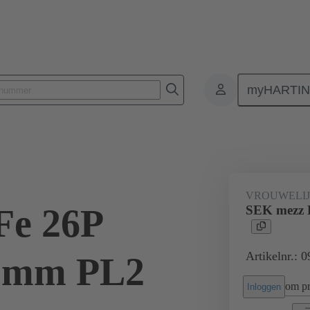
myHARTI
nectoren
Printplaat-naar-printplaat connectoren
Producten
Moe
VROUWELI
Fe 26P
SEK mezz F
Artikelnr.: 
.5mm PL2
om pri
Inloggen