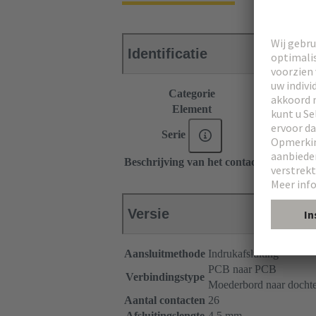
Identificatie
Categorie
Connectors
Element
Vrouwelijke
Serie
SEK Mezza
Beschrijving van het contact
Recht
Versie
Aansluitmethode
Indrukafsluiting
PCB naar PCB
Verbindingstype
Moederbord naar dochte
Aantal contacten
26
Afsluitingslengte
4.5 mm