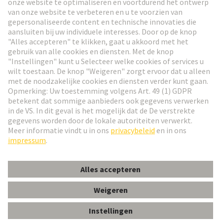
Ga naar registratie
Social Media
Nederlands
België
© HARTING Technology Group
Cookie-instellingen
Afdruk
Privacybeleid
Gebruiksvoorwaarden
Klant informatie