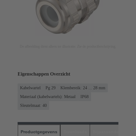
De afbeelding dient alleen ter illustratie. Zie de productbeschrijving.
Eigenschappen Overzicht
Kabelwartel
Pg 29
Klembereik: 24 ... 28 mm
Materiaal (kabelwartels): Metaal
IP68
Sleutelmaat: 40
Productgegevens
Downloads
Bijpassende produc