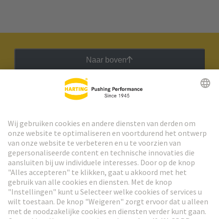
Naar boven
HARTING Nieuwsbrief
Ga naar registratie
Social Media