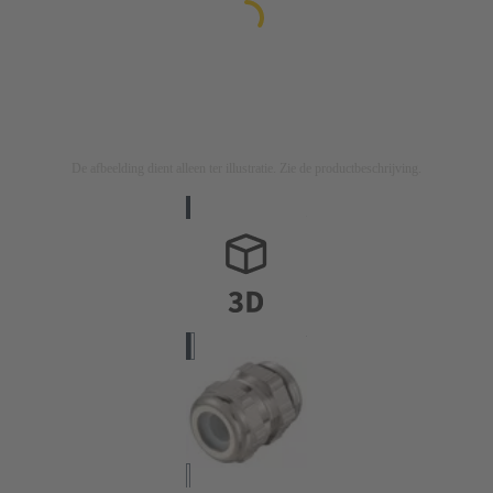
De afbeelding dient alleen ter illustratie. Zie de productbeschrijving.