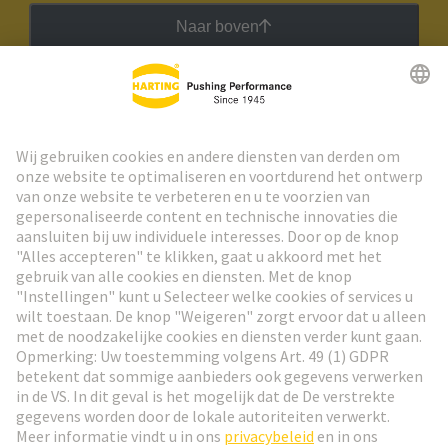
Naar boven
HARTING Nieuwsbrief
Ga naar registratie
Social Media