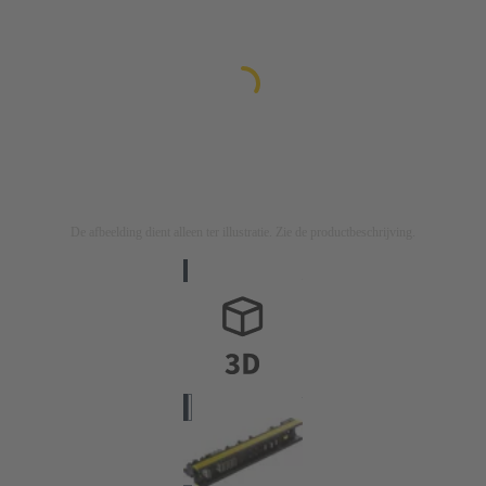
De afbeelding dient alleen ter illustratie. Zie de productbeschrijving.