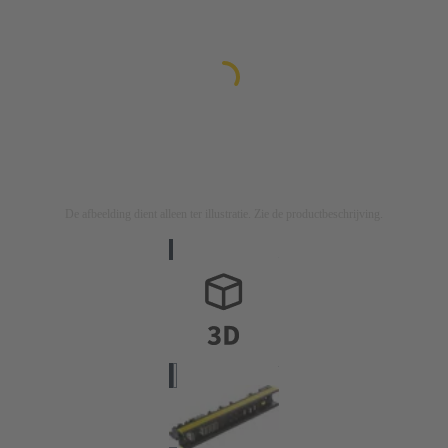
De afbeelding dient alleen ter illustratie. Zie de productbeschrijving.