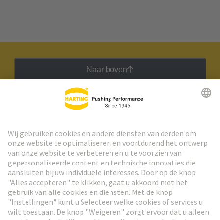
Naar boven
HARTING Nieuwsbrief
Ga naar registratie
Social Media