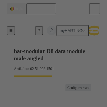
Nederlands
België
Moederbord naar dochterkaart-aansluiting
myHARTING
har-modular D8 data module
male angled
Artikelnr.: 02 51 908 1501
Configureerbare