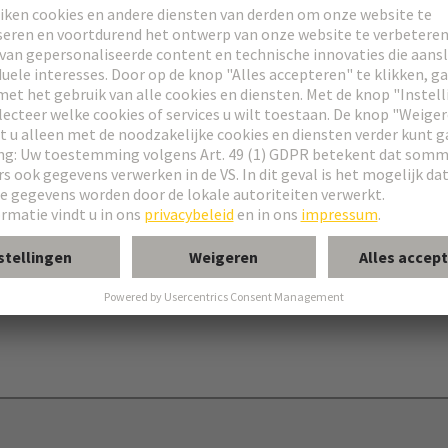
ouder
connector
r®