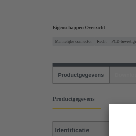
Eigenschappen Overzicht
Mannelijke connector
Recht
PCB-bevestigi
Productgegevens
Downlo
Productgegevens
Identificatie