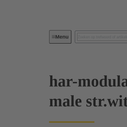
Menu
Serie
Producten
02 53 90
har-modula
male str.wi