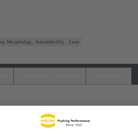
ng: Met geleiding
Polyamide (PA)
Zwart
ads
Bijpassende producten
Distributeurs