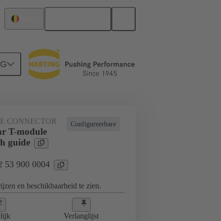
Nederlands
België
NG
KE CONNECTOR
Configureerbare
ar T-module
th guide
02 53 900 0004
jzen en beschikbaarheid te zien.
lijk
Verlanglijst