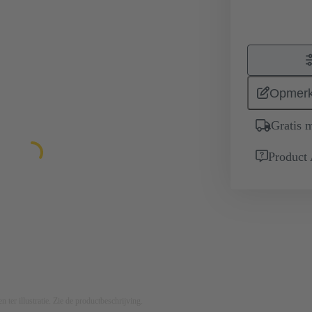
Opmerk
Gratis 
Product
n ter illustratie. Zie de productbeschrijving.