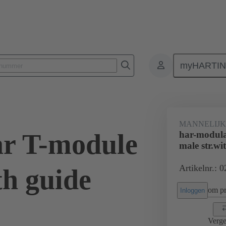
myHARTI
0 0004
MANNELIJ
r T-module
har-modul
male str.wi
Artikelnr.: 
th guide
om pri
Inloggen
Verge