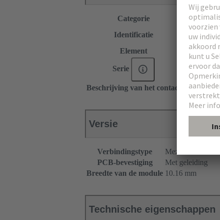
Categorie
Connectors
T-module
Identificatie
T-afstandsh
Element
Mannelijke 
Serie
har-modula
Beschrijving van het contact
Recht
Versie
Verbindingstype
Mezzanine
PCB-bevestiging
Met geleiding
Breedte van de module
10.16 mm
Technische eigenschappen