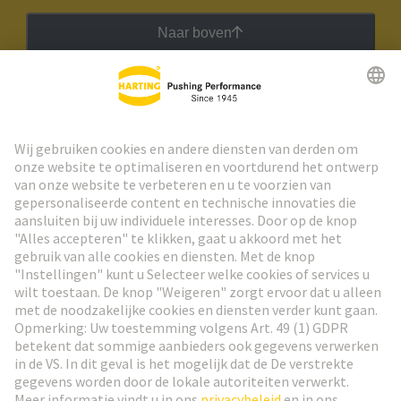
Naar boven
HARTING Nieuwsbrief
Ga naar registratie
Social Media