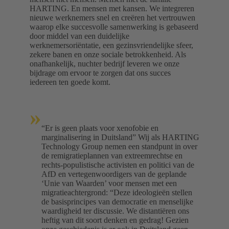
HARTING. En mensen met kansen. We integreren
nieuwe werknemers snel en creëren het vertrouwen
waarop elke succesvolle samenwerking is gebaseerd
door middel van een duidelijke
werknemersoriëntatie, een gezinsvriendelijke sfeer,
zekere banen en onze sociale betrokkenheid. Als
onafhankelijk, nuchter bedrijf leveren we onze
bijdrage om ervoor te zorgen dat ons succes
iedereen ten goede komt.
»
“Er is geen plaats voor xenofobie en
marginalisering in Duitsland” Wij als HARTING
Technology Group nemen een standpunt in over
de remigratieplannen van extreemrechtse en
rechts-populistische activisten en politici van de
AfD en vertegenwoordigers van de geplande
‘Unie van Waarden’ voor mensen met een
migratieachtergrond: “Deze ideologieën stellen
de basisprincipes van democratie en menselijke
waardigheid ter discussie. We distantiëren ons
heftig van dit soort denken en gedrag! Gezien