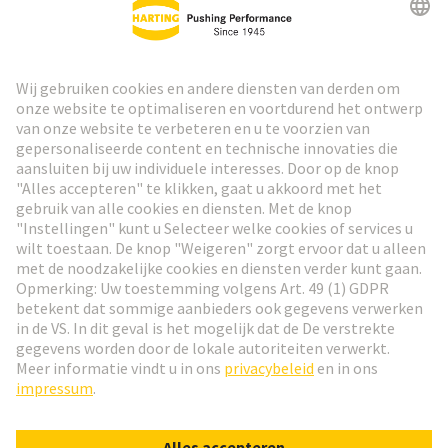
HARTING Nieuwsbrief
Ga naar registratie
Social Media
Nederlands
België