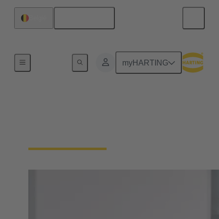
Nederlands
België
Home
myHARTING
PEOPLE. POWER.
PARTNERSHIP.