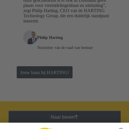
onze geschiedenis is er ook in Duitsland geen
plaats voor vreemdelingenhaat en uitsluiting”,
zegt Philip Harting, CEO van de HARTING
Technology Group, die een duidelijk standpunt
inneemt.
Philip Harting
Voorzitter van de raad van bestuur
Jouw baan bij HARTING!
Naar boven