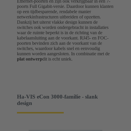
Ethernet-poorten en zijn ook verkrijgbaar in een 7-
poorts Full Gigabit-versie. Daardoor kunnen klanten
op een tijdbesparende, rendabele manier
netwerkinfrastructuren uitbreiden of opzetten.
Dankzij het uiterst vlakke design kunnen de
switches ook worden ondergebracht in installaties
waar de ruimte beperkt is in de richting van de
kabelaansluiting aan de voorkant. RJ45- en FOC-
poorten bevinden zich aan de voorkant van de
switches, waardoor kabels snel en eenvoudig
kunnen worden aangesloten. In combinatie met de
plat ontwerp
dit is echt uniek.
Ha-VIS eCon 3000-familie - slank
design