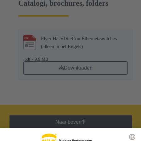
Catalogi, brochures, folders
Flyer Ha-VIS eCon Ethernet-switches
(alleen in het Engels)
.pdf - 9,9 MB
Downloaden
Naar boven