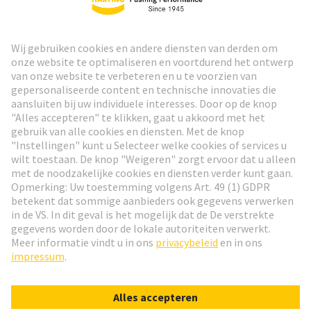
HARTING Nieuwsbrief
Ga naar registratie
Social Media
Nederlands
Nederland
© HARTING Technology Group