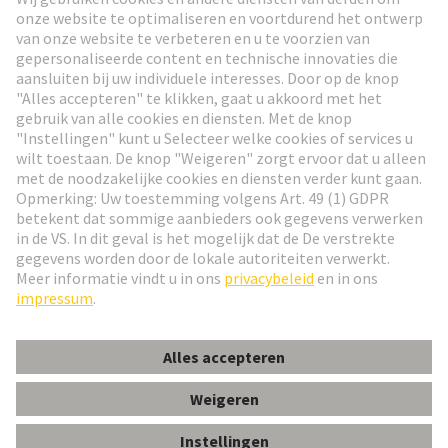
Ga naar registratie
Social Media
Nederlands
Nederland
© HARTING Technology Group
Cookie-instellingen
Afdruk
Privacybeleid
Gebruiksvoorwaarden
Klant informatie