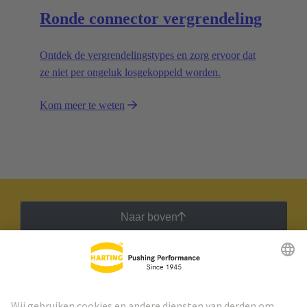
Ronde connector vergrendeling
Ontdek de vergrendelingstypes en zorg ervoor dat
ze niet per ongeluk losgekoppeld worden.
Kom meer te weten
Naar boven
HARTING Nieuwsbrief