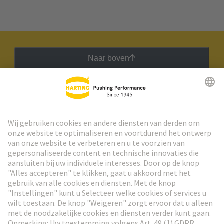
Naar boven
HARTING Nieuwsbrief
Ga naar registratie
Social Media