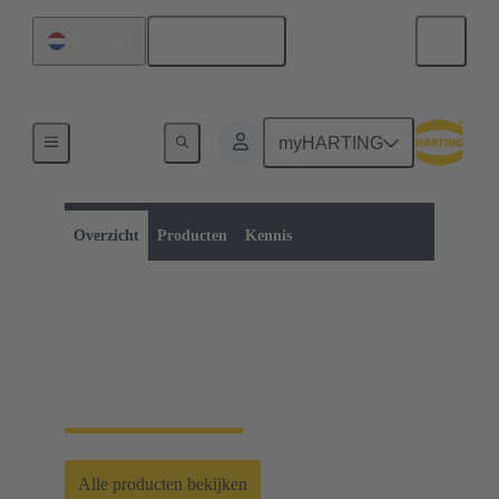
Nederlands
Nederland
myHARTING
Productcategorie:
Metrische ronde connectoren
Ronde connectoren
Overzicht
Producten
Kennis
Metrische ronde
connectoren
Alle producten bekijken