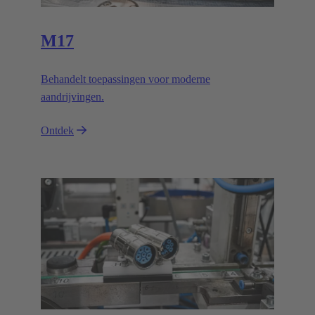
M17
Behandelt toepassingen voor moderne
aandrijvingen.
Ontdek