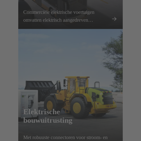
Commerciële elektrische voertuigen
omvatten elektrisch aangedreven
vrachtwagens, bestelwagens en bussen.
Elektrificatie wordt gestimuleerd dankzij
planbare routes en lokale
oplaadmogelijkheden. HARTING
ondersteunt deze ontwikkeling met een
uitgebreid aanbod aan laadinfrastructuur en
diverse voertuigcomponenten.
Elektrische
bouwuitrusting
Met robuuste connectoren voor stroom- en