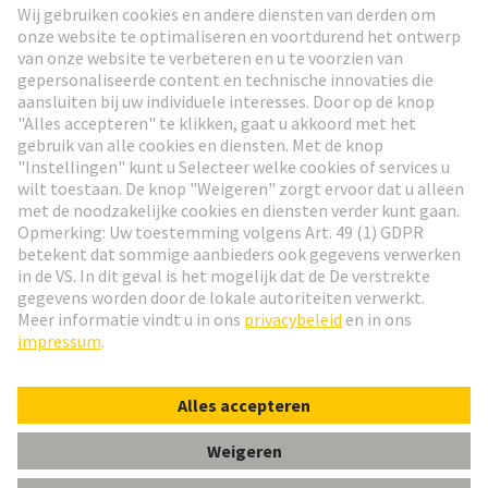
Ga naar registratie
Social Media
Nederlands
Nederland
© HARTING Technology Group
Cookie-instellingen
Afdruk
Privacybeleid
Gebruiksvoorwaarden