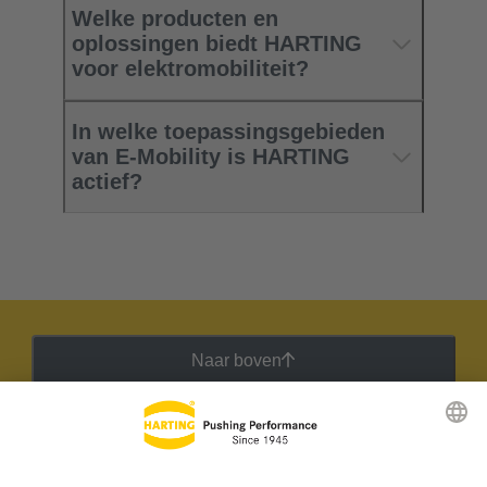
Welke producten en
oplossingen biedt HARTING
voor elektromobiliteit?
In welke toepassingsgebieden
van E-Mobility is HARTING
actief?
Naar boven
HARTING Nieuwsbrief