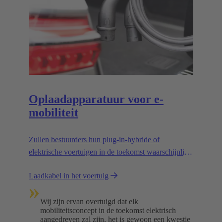
Oplaadapparatuur voor e-
mobiliteit
Zullen bestuurders hun plug-in-hybride of
elektrische voertuigen in de toekomst waarschijnlijk
vaker thuis of bij laadstations opladen? We
Laadkabel in het voertuig
vermoeden dat dat een combinatie van beide zal
»
zijn.
Wij zijn ervan overtuigd dat elk
mobiliteitsconcept in de toekomst elektrisch
aangedreven zal zijn, het is gewoon een kwestie