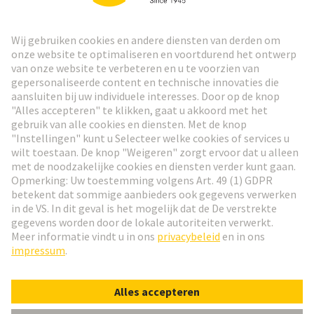
HARTING Nieuwsbrief
Ga naar registratie
Social Media
Nederlands
Nederland
© HARTING Technology Group