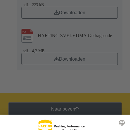
.pdf - 223 kB
Downloaden
HARTING ZVEI-VDMA Gedragscode
.pdf - 4,2 MB
Downloaden
Naar boven