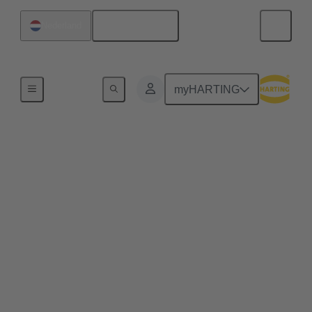
Nederlands
Nederland
Home
myHARTING
Precisielandbouw voor
een duurzame,
efficiënte en
veerkrachtige landbouw
Door processen te elektrificeren kan de efficiëntie
van het werk in de landbouw aanzienlijk worden
verhoogd. De HARTING AEF HV interface maakt
de weg vrij voor deze duurzame benadering.