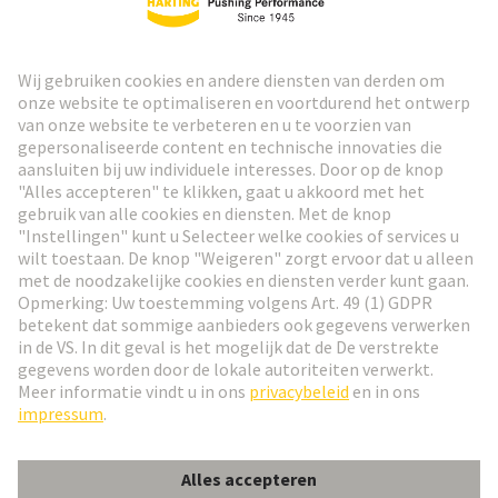
HARTING Nieuwsbrief
Ga naar registratie
Social Media
Nederlands
Nederland
© HARTING Technology Group