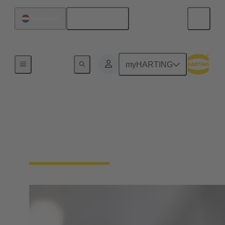
Nederlands
Nederland
plaat
myHARTING
Maresa Harting-Hertz
Bestuurslid wereldwijde inkoop, wereldwijd
faciliteitenbeheer, internationaal belastingbeheer