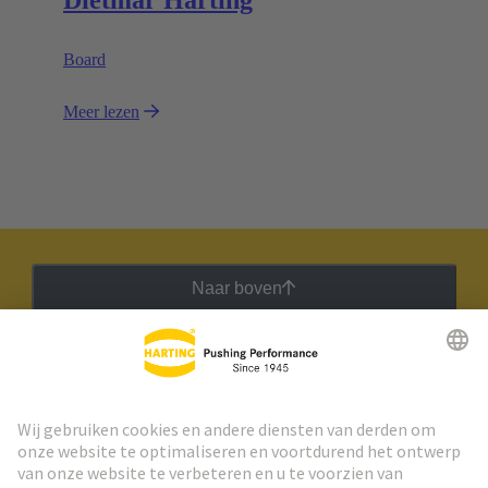
Board
Meer lezen
Naar boven
HARTING Nieuwsbrief