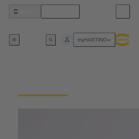
Nederlands
Nederland
plaat
myHARTING
Margrit Harting
Bestuurslid, Partner