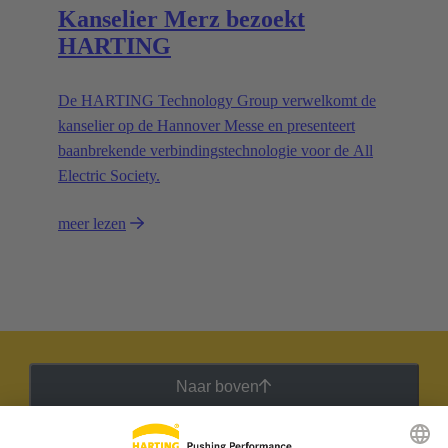
Kanselier Merz bezoekt
HARTING
De HARTING Technology Group verwelkomt de
kanselier op de Hannover Messe en presenteert
baanbrekende verbindingstechnologie voor de All
Electric Society.
meer lezen
Naar boven