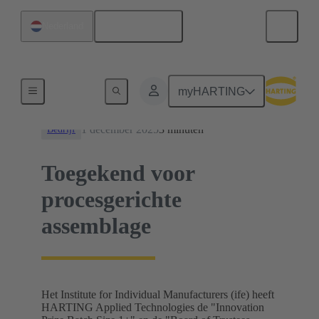
Nederlands
Nederland
Nieuws
myHARTING
1 december 2025
3 minuten
Bedrijf
Toegekend voor
procesgerichte
assemblage
Het Institute for Individual Manufacturers (ife) heeft
HARTING Applied Technologies de "Innovation