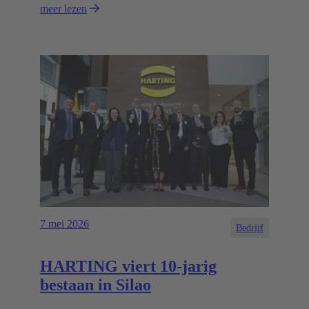
meer lezen
7 mei 2026
Bedrijf
HARTING viert 10-jarig
bestaan in Silao