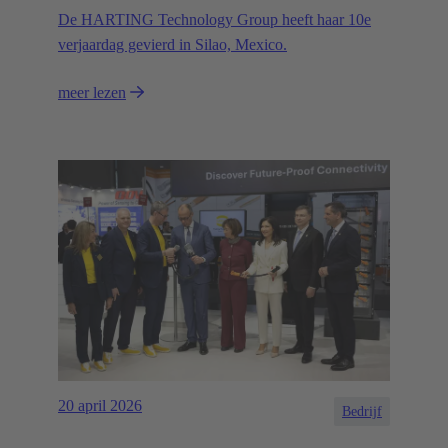
De HARTING Technology Group heeft haar 10e
verjaardag gevierd in Silao, Mexico.
meer lezen
20 april 2026
Bedrijf