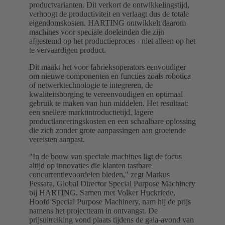
productvarianten. Dit verkort de ontwikkelingstijd,
verhoogt de productiviteit en verlaagt dus de totale
eigendomskosten. HARTING ontwikkelt daarom
machines voor speciale doeleinden die zijn
afgestemd op het productieproces - niet alleen op het
te vervaardigen product.
Dit maakt het voor fabrieksoperators eenvoudiger
om nieuwe componenten en functies zoals robotica
of netwerktechnologie te integreren, de
kwaliteitsborging te vereenvoudigen en optimaal
gebruik te maken van hun middelen. Het resultaat:
een snellere marktintroductietijd, lagere
productlanceringskosten en een schaalbare oplossing
die zich zonder grote aanpassingen aan groeiende
vereisten aanpast.
"In de bouw van speciale machines ligt de focus
altijd op innovaties die klanten tastbare
concurrentievoordelen bieden," zegt Markus
Pessara, Global Director Special Purpose Machinery
bij HARTING. Samen met Volker Huckriede,
Hoofd Special Purpose Machinery, nam hij de prijs
namens het projectteam in ontvangst. De
prijsuitreiking vond plaats tijdens de gala-avond van