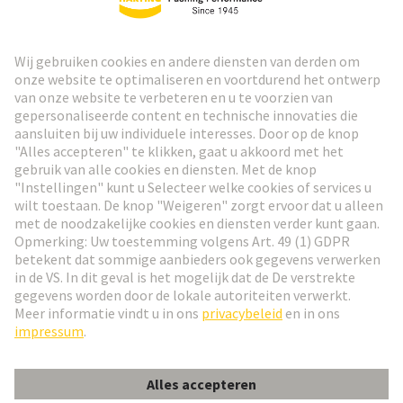
HARTING Nieuwsbrief
Ga naar registratie
Social Media
Nederlands
Nederland
© HARTING Technology Group