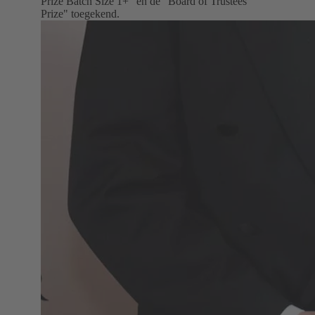
Prize Batch Size 1+" en de "Board of Trustees
Prize" toegekend.