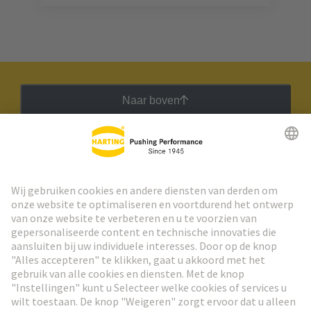
Naar boven
HARTING Nieuwsbrief
Ga naar registratie
Social Media