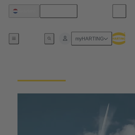
Nederlands
Nederland
Onze verantwoordelijkheid
myHARTING
Onze technologieën