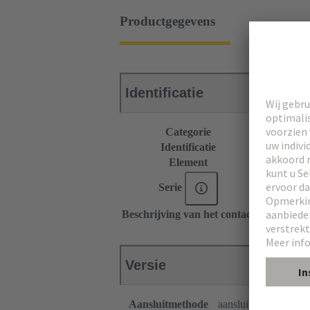
Productgegevens
Identificatie
Categorie
Connectors
Identificatie
Type B
Element
Vrouwelijke
Serie
DIN 41612
Beschrijving van het contact
Recht
Versie
Aansluitmethode
aansluiting met golfs