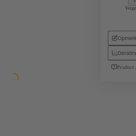
Verge
Opmerk
Deratin
Product