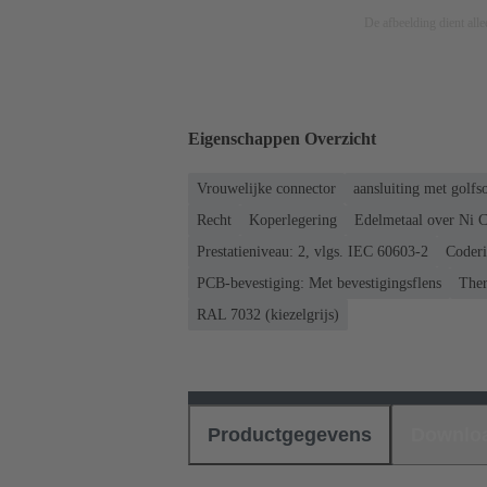
De afbeelding dient allee
Eigenschappen Overzicht
Vrouwelijke connector
aansluiting met golfs
Recht
Koperlegering
Edelmetaal over Ni Co
Prestatieniveau: 2, vlgs. IEC 60603-2
Coderi
PCB-bevestiging: Met bevestigingsflens
Ther
RAL 7032 (kiezelgrijs)
Productgegevens
Downlo