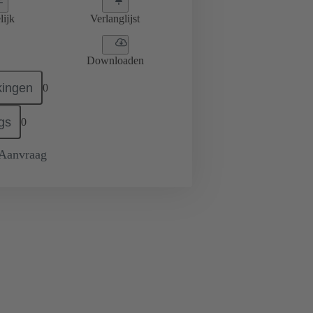
lijk
Verlanglijst
Downloaden
ingen
0
gs
0
 Aanvraag