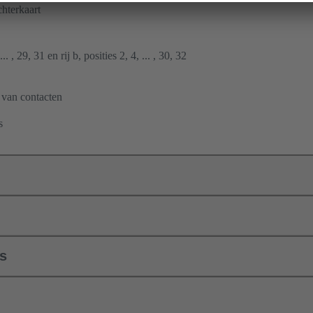
hterkaart
.. , 29, 31 en rij b, posities 2, 4, ... , 30, 32
 van contacten
s
ls