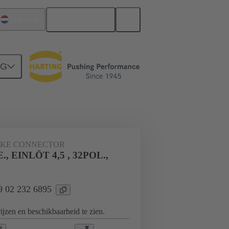
Nederlands
Nederland
NG
derbord naar dochterkaart-aansluiting
JKE CONNECTOR
., EINLÖT 4,5 , 32POL.,
09 02 232 6895
jzen en beschikbaarheid te zien.