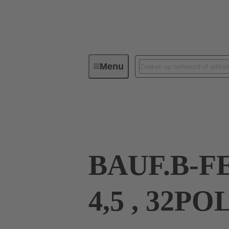
Menu
Connectivity apparaat
PCB-con
09 02 232 6895
BAUF.B-FE
4,5 , 32POL