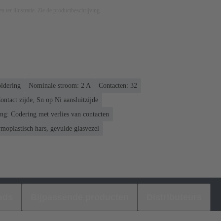
n ter illustratie. Zie de productbeschrijving.
oldering
Nominale stroom: ‌2 A
Contacten: 32
ntact zijde, Sn op Ni aansluitzijde
ng: Codering met verlies van contacten
moplastisch hars, gevulde glasvezel
ads
Bijpassende producten
Distributeurs