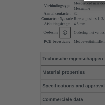
Moederbord naar doc
Verbindingstype
Mezzanine
Aantal contacten
32
Contactconfiguratie
Row a, posities 1, 3, .
Afsluitingslengte
4.5 mm
Codering
Codering met verlies
PCB-bevestiging
Met bevestigingsflen
Technische eigenschappen
Material properties
Specifications and approva
Commerciële data