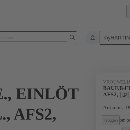
myHARTI
nectoren
Printplaat-naar-printplaat connectoren
Producten
Moe
VROUWELI
., EINLÖT
BAUF.B-FE
AFS2,
Artikelnr.: 
., AFS2,
om pri
Inloggen