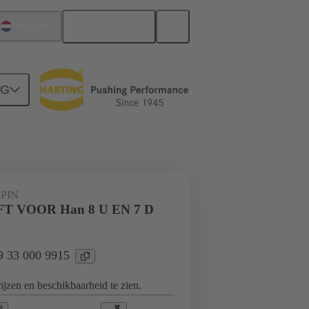
Nederlands
Nederland
NG
e aansluitcycli
Contacten
PIN
T VOOR Han 8 U EN 7 D
09 33 000 9915
jzen en beschikbaarheid te zien.