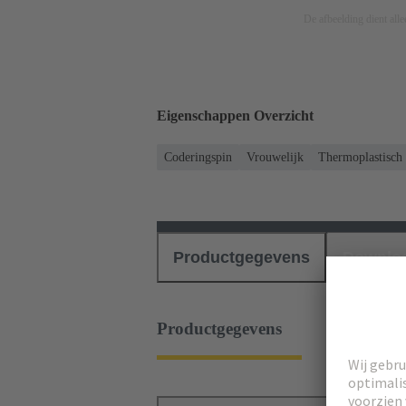
De afbeelding dient allee
Eigenschappen Overzicht
Coderingspin
Vrouwelijk
Thermoplastisch
Productgegevens
Downlo
Productgegevens