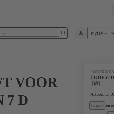
myHARTI
Rechthoekige connectoren
Producten
Serie
Han® HMC voor hog
CODERINGS
FT VOOR
CODESTIF
Artikelnr.: 
N 7 D
om pri
Inloggen