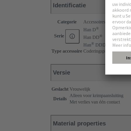
Identificatie
Categorie
Accessoires
®
Han D
®
Serie
Han DD
®
Han
DDD
Type accessoire
Coderingspin
Versie
Geslacht
Vrouwelijk
Alleen voor krimpaansluiting
Details
Met verlies van één contact
Material properties