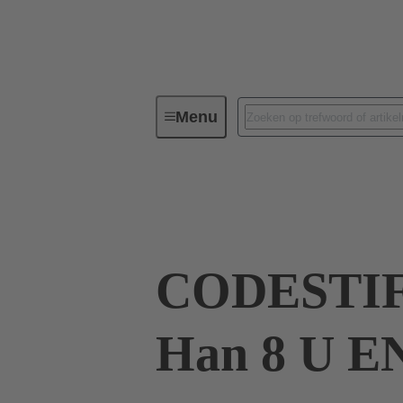
Menu
Industriële connectoren/Han®
09 33 000 9915
CODESTI
Han 8 U E