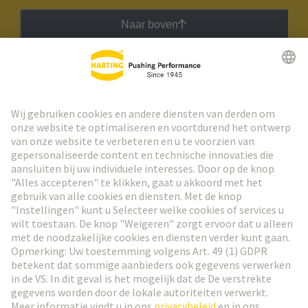
Naar boven
HARTING Nieuwsbrief
Ga naar registratie
Social Media