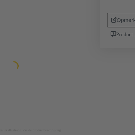
Opmerk
Product
n ter illustratie. Zie de productbeschrijving.