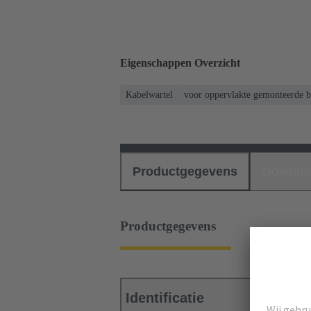
Eigenschappen Overzicht
Kabelwartel
voor oppervlakte gemonteerde b
Productgegevens
Downlo
Productgegevens
Identificatie