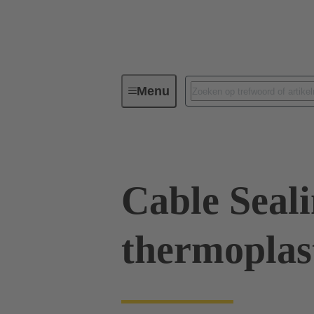
Menu
Industriële connectoren/Han®
Cable Seal
thermoplas