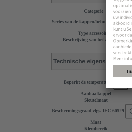
Categorie
Series van de kappen/behuizingen
Type accessoire
Beschrijving van het accessoire
Technische eigenschappen
Beperkt de temperatuur
Aanhaalkoppel
Sleutelmaat
Beschermingsgraad vlgs. IEC 60529
Maat
Klembereik