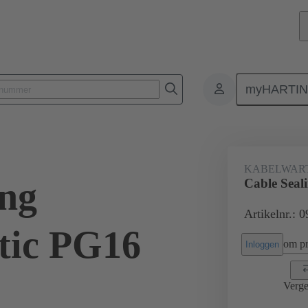
myHARTI
Rechthoekige connectoren
Producten
Accessoires
Kabelwartels
KABELWAR
ing
Cable Seal
Artikelnr.: 
tic PG16
om pri
Inloggen
Verge