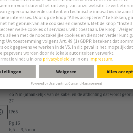
Accessoires
Han-Compact®
Kabelwartel
voor oppervlakte gemonteerde behuizingen
-40 ... +100 °C
≤6 Nm (afhankelijk van de kabel en de afdichting dat wordt gebru
27
IP65
Pg 16
6,5 ... 9,5 mm