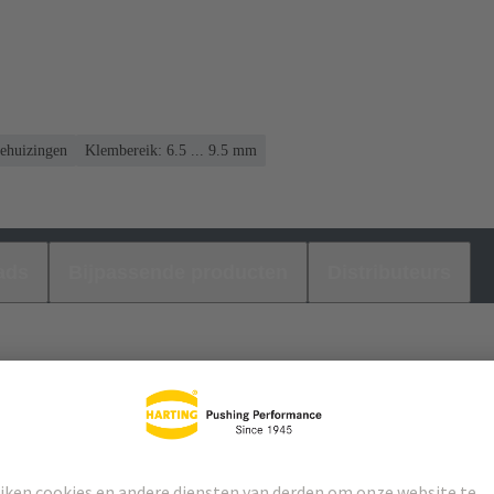
ehuizingen
Klembereik: 6.5 ... 9.5 mm
ads
Bijpassende producten
Distributeurs