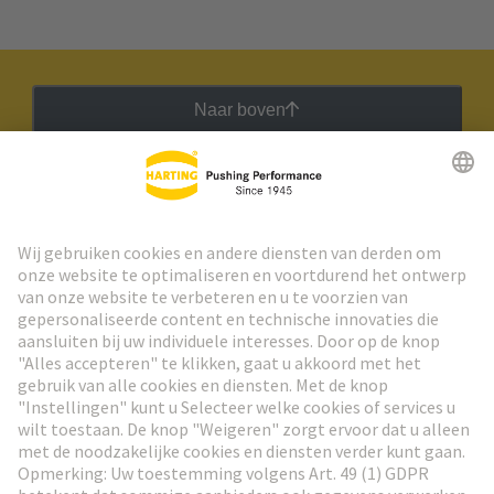
Naar boven
HARTING Nieuwsbrief
Ga naar registratie
Social Media