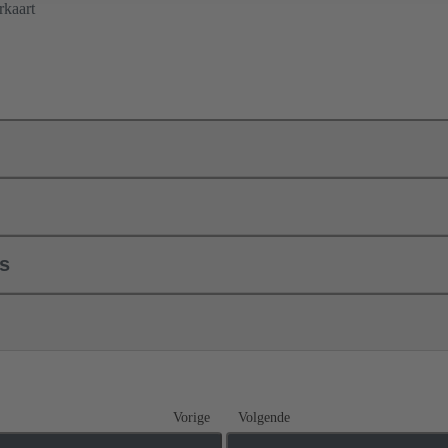
rkaart
ls
Vorige
Volgende