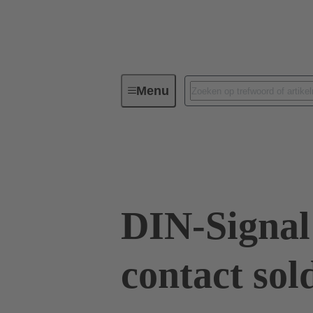
Menu
Connectivity apparaat
PCB-con
09 03 000 6225
DIN-Signal
contact sol