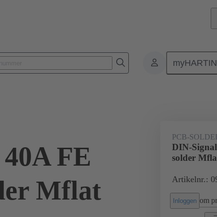
myHARTI
nectoren
Printplaat-naar-printplaat connectoren
Producten
Moe
PCB-SOLDE
 40A FE
DIN-Signal
solder Mfla
Artikelnr.: 
der Mflat
om pri
Inloggen