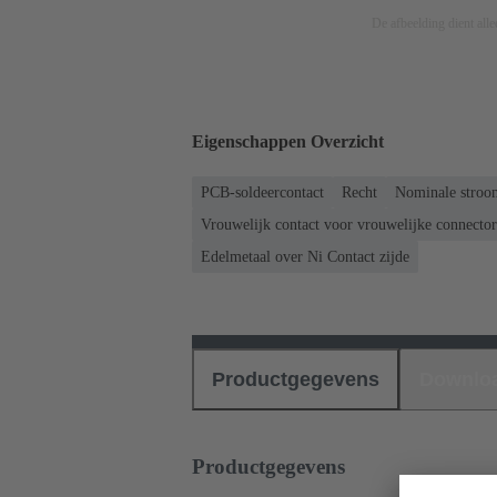
De afbeelding dient allee
Eigenschappen Overzicht
PCB-soldeercontact
Recht
Nominale stroo
Vrouwelijk contact voor vrouwelijke connecto
Edelmetaal over Ni Contact zijde
Productgegevens
Downlo
Productgegevens