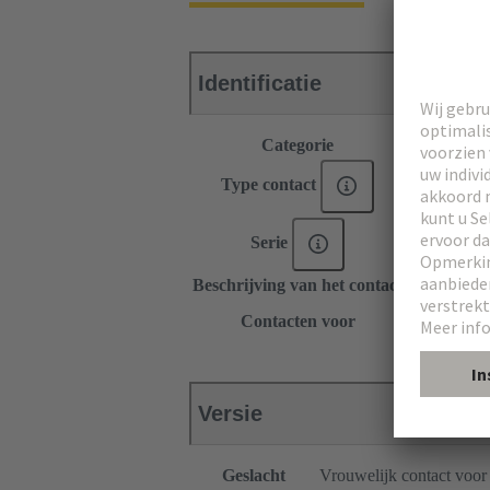
Identificatie
Categorie
Contacten
Type contact
PCB-soldee
DIN 41612
Serie
har-modula
Beschrijving van het contact
Recht
DIN 41612 
Contacten voor
har-modular
Versie
Geslacht
Vrouwelijk contact voor