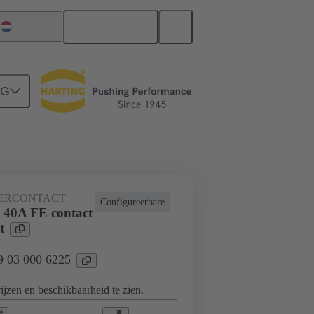
Nederlands
Nederland
NG
derbord naar dochterkaart-aansluiting
ERCONTACT
Configureerbare
 40A FE contact
t
09 03 000 6225
jzen en beschikbaarheid te zien.