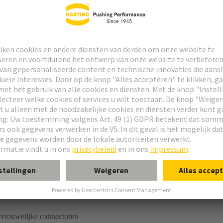
rcontact
r®
Type M-vlak
® M-vlakke module, vrouwelijk, recht
 vrouwelijke connectoren