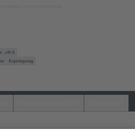
n ter illustratie. Zie de productbeschrijving.
m: ≤40 A
ren
Koperlegering
ads
Bijpassende producten
Distributeurs