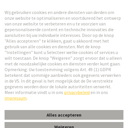
HARTING Nieuwsbrief
Ga naar registratie
Social Media
Nederlands
Nederland
© HARTING Technology Group