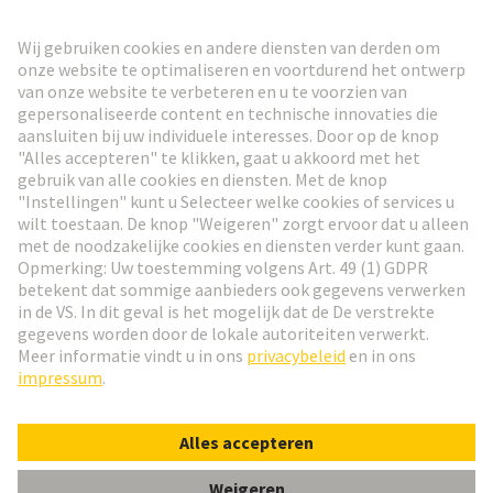
HARTING Nieuwsbrief
Ga naar registratie
Social Media
Nederlands
Nederland
© HARTING Technology Group