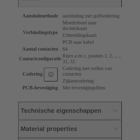
Aansluitmethode
aansluiting met golfsoldering
Moederbord naar
dochterkaart
Verbindingstype
Uitbreidingskaart
PCB naar kabel
Aantal contacten
64
Rijen a en c, posities 1, 2, ... ,
Contactconfiguratie
31, 32
Codering met verlies van
contacten
Codering
Zijkantcodering
PCB-bevestiging
Met bevestigingsflens
Technische eigenschappen
Material properties