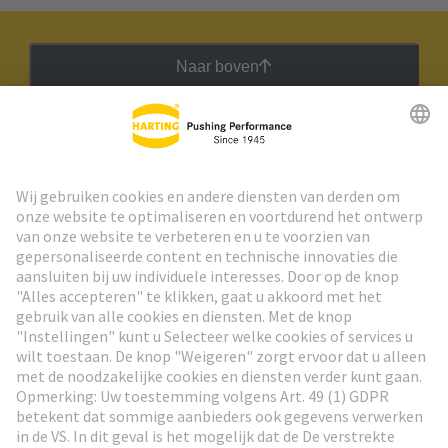
Naar boven
HARTING Nieuwsbrief
Ga naar registratie
Social Media