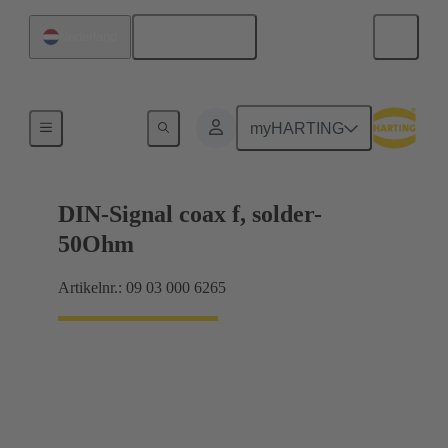
Nederlands
Nederland
Moederbord naar dochterkaart-aansluiting
myHARTING
DIN-Signal coax f, solder-
50Ohm
Artikelnr.: 09 03 000 6265