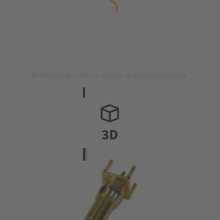
De afbeelding dient alleen ter illustratie. Zie de productbeschrijving.