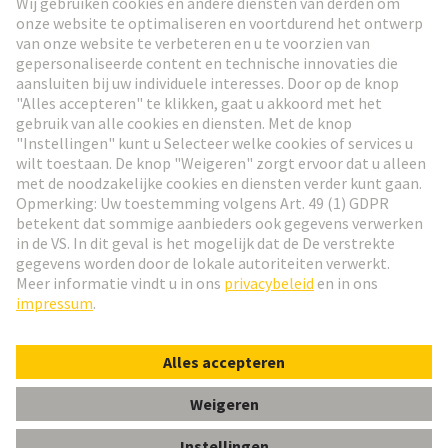
Ga naar registratie
Social Media
Nederlands
Nederland
© HARTING Technology Group
Cookie-instellingen
Afdruk
Privacybeleid
Gebruiksvoorwaarden
Klant informatie