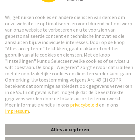
HARTING Nieuwsbrief
Ga naar registratie
Social Media
Nederlands
Nederland
© HARTING Technology Group